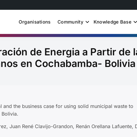
Organisations
Community
Knowledge Base
uth Just Energy Transit
ación de Energia a Partir de l
anos en Cochabamba- Bolivia
ial and the business case for using solid municipal waste to
Bolivia.
rrez, Juan René Clavijo-Grandon, Renán Orellana Lafuente, 