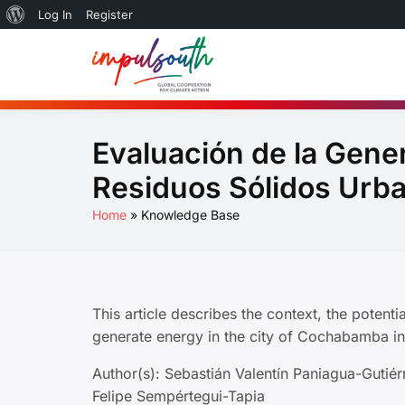
About
Log In
Register
Skip
WordPress
to
Global So
by Impulsouth
content
Practice
Evaluación de la Gener
Residuos Sólidos Urb
Home
Knowledge Base
This article describes the context, the potent
generate energy in the city of Cochabamba in 
Author(s): Sebastián Valentín Paniagua-Gutié
Felipe Sempértegui-Tapia