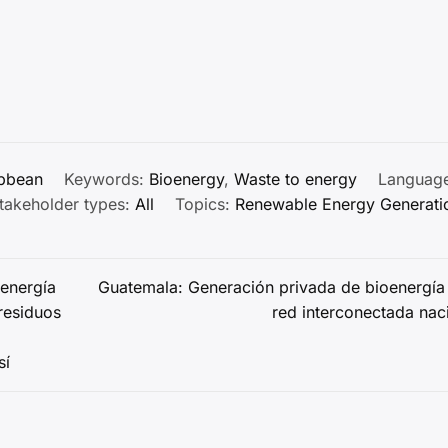
ibbean
Keywords:
Bioenergy
,
Waste to energy
Language
takeholder types:
All
Topics:
Renewable Energy Generati
 energía
Guatemala: Generación privada de bioenergía 
 residuos
red interconectada nac
sí