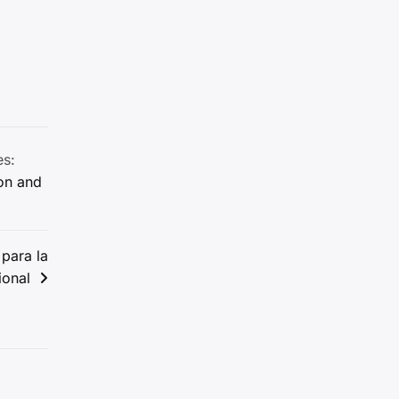
s:
on and
para la
ional