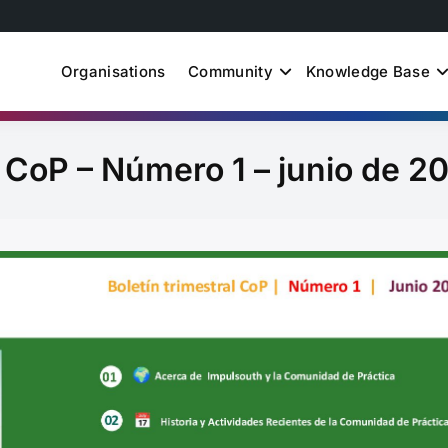
Organisations
Community
Knowledge Base
uth Just Energy Transit
la CoP – Número 1 – junio de 2