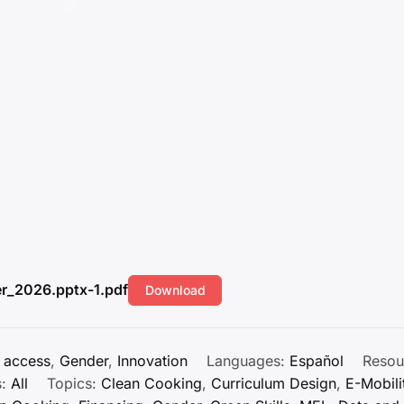
r_2026.pptx-1.pdf
Download
 access
,
Gender
,
Innovation
Languages:
Español
Resou
s:
All
Topics:
Clean Cooking
,
Curriculum Design
,
E-Mobili