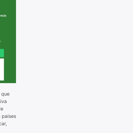
a que
siva
de
e países
car,