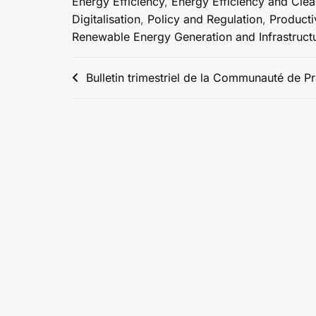
Energy Efficiency
,
Energy Efficiency and Cle
Digitalisation
,
Policy and Regulation
,
Producti
Renewable Energy Generation and Infrastruct
Post
Bulletin trimestriel de la Communauté de P
navigation