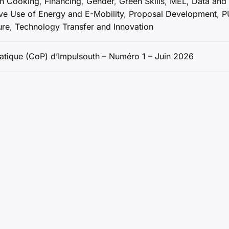
an Cooking
,
Financing
,
Gender
,
Green Skills
,
MEL, Data and
ve Use of Energy and E-Mobility
,
Proposal Development
,
P
ure
,
Technology Transfer and Innovation
ratique (CoP) d’Impulsouth – Numéro 1 – Juin 2026
Copyright © 2026 Impulsouth