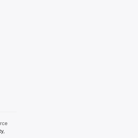
rce
ty
,